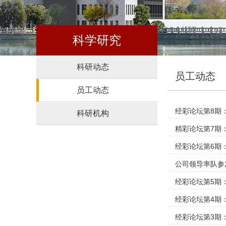
科学研究
科研动态
员工动态
员工动态
经彩论坛第8期
科研机构
精彩论坛第7期
经彩论坛第6期
公司领导率队参
经彩论坛第5期
经彩论坛第4期：
经彩论坛第3期