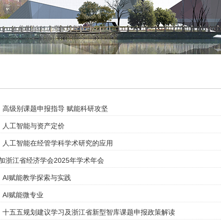
：高级别课题申报指导 赋能科研攻坚
：人工智能与资产定价
：人工智能在经管学科学术研究的应用
加浙江省经济学会2025年学术年会
：AI赋能教学探索与实践
AI赋能微专业
：十五五规划建议学习及浙江省新型智库课题申报政策解读