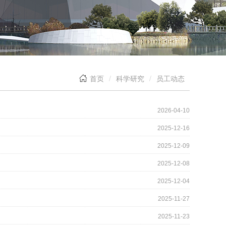
首页
科学研究
员工动态
2026-04-10
2025-12-16
2025-12-09
2025-12-08
2025-12-04
2025-11-27
2025-11-23