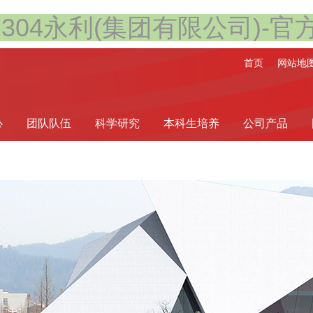
·304永利(集团有限公司)-官
首页
网站地
心
团队队伍
科学研究
本科生培养
公司产品