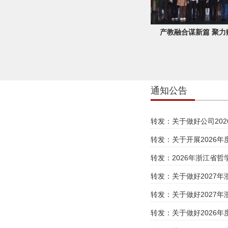
产教融合谋新篇 聚力
通知公告
转发：关于做好公司20
转发：关于开展2026
转发：2026年浙江省
转发：关于做好2027
转发：关于做好2027
转发：关于做好2026