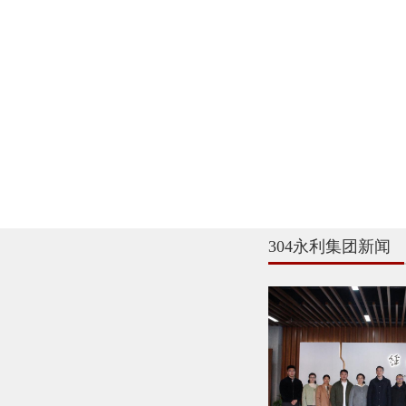
304永利集团新闻