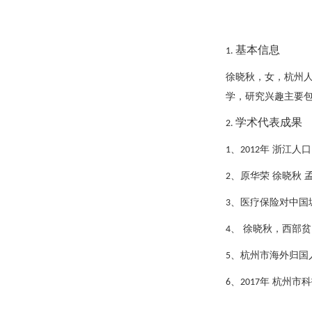
基本信息
1.
徐晓秋，女，杭州
学，研究兴趣主要
学术代表成果
2.
、
年
浙江人口
1
2012
、原华荣
徐晓秋
2
、医疗保险对中国
3
、
徐晓秋，西部贫
4
、杭州市海外归国
5
、
年
杭州市科
6
2017