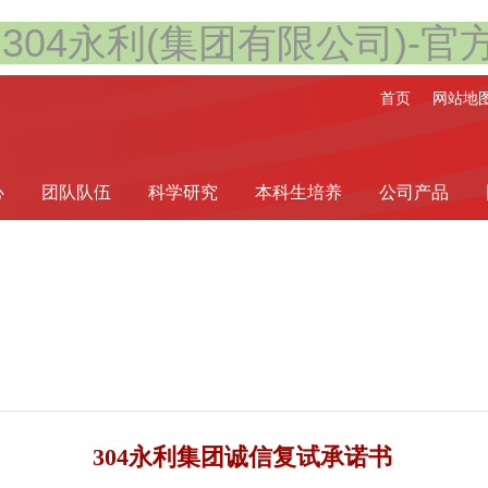
·304永利(集团有限公司)-官
首页
网站地
心
团队队伍
科学研究
本科生培养
公司产品
304永利集团诚信复试承诺书