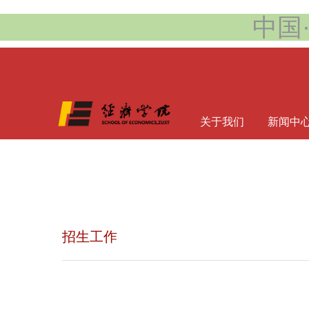
中国
关于我们
新闻中
招生工作